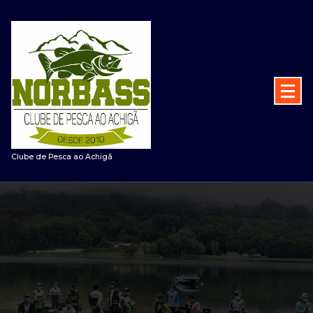
Saltar
para
o
conteúdo
Clube de Pesca ao Achigã