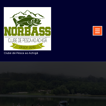
Saltar
para
o
conteúdo
Clube de Pesca ao Achigã