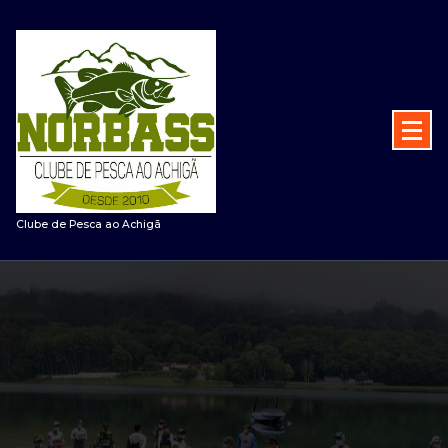
Saltar
para
o
conteúdo
Clube de Pesca ao Achigã