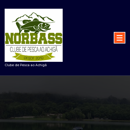
Saltar
para
o
conteúdo
Clube de Pesca ao Achigã