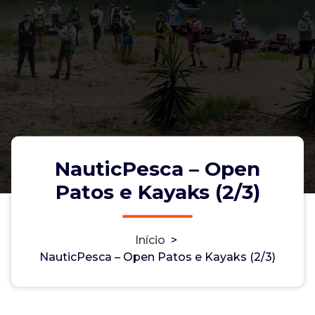
NauticPesca – Open
Patos e Kayaks (2/3)
Início
>
NauticPesca – Open Patos e
NauticPesca – Open Patos e Kayaks (2/3)
Kayaks (2/3)