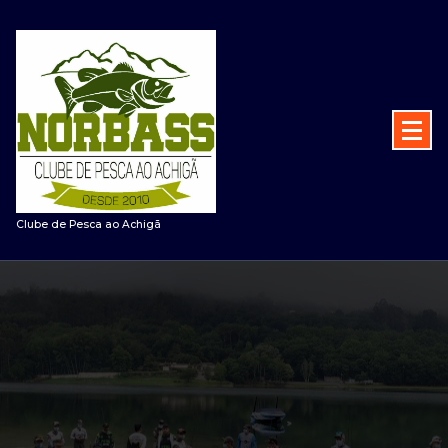
Saltar
para
o
conteúdo
Clube de Pesca ao Achigã