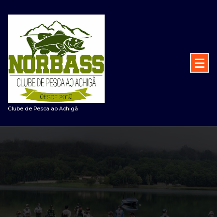
Saltar
para
o
conteúdo
Clube de Pesca ao Achigã