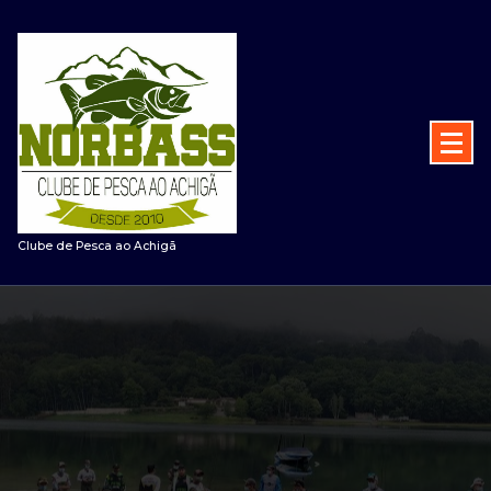
Saltar
para
o
conteúdo
Clube de Pesca ao Achigã