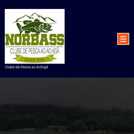
Saltar
para
o
conteúdo
Clube de Pesca ao Achigã